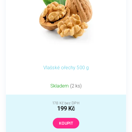
p
t
r
ů
o
d
u
k
t
ů
Vlašské ořechy 500 g
Skladem
(2 ks)
178 Kč bez DPH
199 Kč
KOUPIT