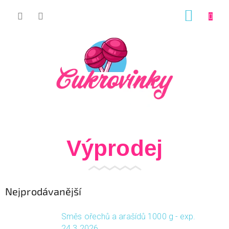
Přejít
NÁKUP
na
KOŠÍK
obsah
Výprodej
Nejprodávanější
Směs ořechů a arašídů 1000 g - exp.
24.3.2026