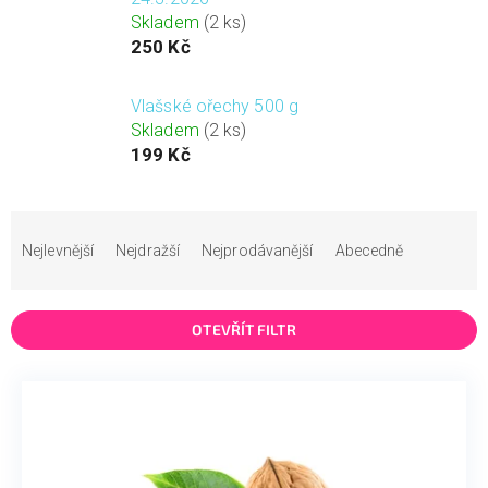
Skladem
(2 ks)
250 Kč
Vlašské ořechy 500 g
Skladem
(2 ks)
199 Kč
Ř
a
Nejlevnější
Nejdražší
Nejprodávanější
Abecedně
z
e
n
OTEVŘÍT FILTR
í
p
V
r
ý
o
p
d
i
u
s
k