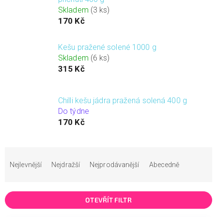
Skladem
(3 ks)
170 Kč
Kešu pražené solené 1000 g
Skladem
(6 ks)
315 Kč
Chilli kešu jádra pražená solená 400 g
Do týdne
170 Kč
Ř
a
Nejlevnější
Nejdražší
Nejprodávanější
Abecedně
z
e
n
OTEVŘÍT FILTR
í
p