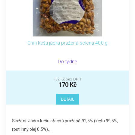
Chilli kešu jádra pražená solená 400 g
Do týdne
152 Kč bez DPH
170 Kč
DETAIL
Složení: Jádra kešu ořechů pražená 92,5% (kešu 99,5%,
rostlinný olej 0,5%),...