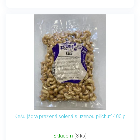
Kešu jádra pražená solená s uzenou příchutí 400 g
Skladem
(3 ks)