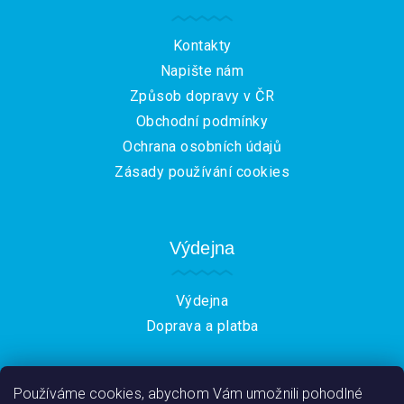
t
í
Kontakty
Napište nám
Způsob dopravy v ČR
Obchodní podmínky
Ochrana osobních údajů
Zásady používání cookies
Výdejna
Výdejna
Doprava a platba
Používáme cookies, abychom Vám umožnili pohodlné