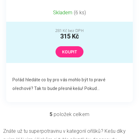
Skladem
(6 ks)
281 Kč bez DPH
315 Kč
KOUPIT
Pořád hledáte co by pro vás mohlo být to pravé
ořechové? Tak to bude přesně kešu! Pokud...
5
položek celkem
O
v
l
Znáte už tu superpotravinu v kategorií oříšků? Kešu díky
á