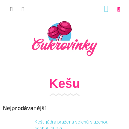
Přejít
NÁKUP
na
KOŠÍK
obsah
Kešu
Nejprodávanější
Kešu jádra pražená solená s uzenou
příchutí 400 g