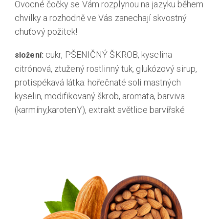
Ovocné čočky se Vám rozplynou na jazyku během
chvilky a rozhodně ve Vás zanechají skvostný
chuťový požitek!
cukr, PŠENIČNÝ ŠKROB, kyselina
složení:
citrónová, ztužený rostlinný tuk, glukózový sirup,
protispékavá látka: hořečnaté soli mastných
kyselin, modifikovaný škrob, aromata, barviva
(karmíny,karotenY), extrakt světlice barvířské