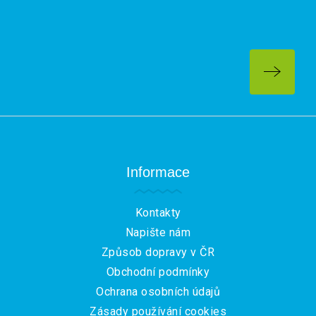
Z
á
p
a
Informace
t
í
Kontakty
Napište nám
Způsob dopravy v ČR
Obchodní podmínky
Ochrana osobních údajů
Zásady používání cookies