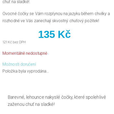
chuť na sladké!
Ovocné čočky se Vám rozplynou na jazyku během chvilky a
rozhodně ve Vás zanechají skvostný chuťový požitek!
135 Kč
121 Kč bez DPH
Měrná
Momentálně nedostupné
cena:
Možnosti doručení
Položka byla vyprodána…
Barevné, lehounce nakyslé čočky, které spolehlivě
zaženou chuť na sladké!