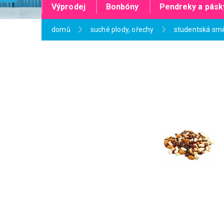
Výprodej
Bonbóny
Pendreky a pásk
domů
suché plody, ořechy
studentská smě