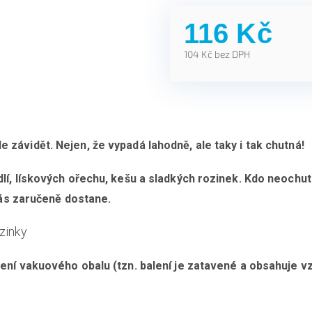
116 Kč
104 Kč bez DPH
Měrná
cena:
závidět. Nejen, že vypadá lahodně, ale taky i tak chutná!
lí, lískových ořechu, kešu a sladkých rozinek. Kdo neoch
 vás zaručeně dostane.
zinky
ní vakuového obalu (tzn. balení je zatavené a obsahuje vz