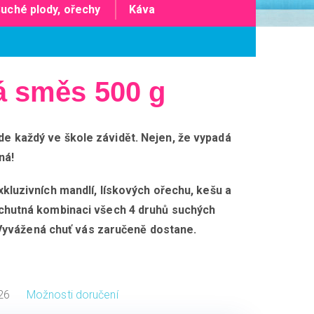
uché plody, ořechy
Káva
á směs 500 g
 každý ve škole závidět. Nejen, že vypadá
ná!
kluzivních mandlí, lískových ořechu, kešu a
chutná kombinaci všech 4 druhů suchých
-) Vyvážená chuť vás zaručeně dostane.
26
Možnosti doručení