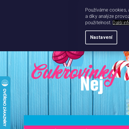
Přejít
na
Používáme cookies, 
obsah
a díky analýze provo
použitelnost.
Další i
Nastavení