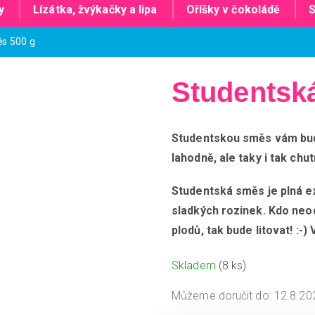
y
Lízátka, žvýkačky a lipa
Oříšky v čokoládě
S
s 500 g
Studentsk
Studentskou směs vám bude
lahodně, ale taky i tak chut
Studentská směs je plná ex
sladkých rozinek. Kdo neo
plodů, tak bude litovat! :
Skladem
(8 ks)
Můžeme doručit do:
12.8.20