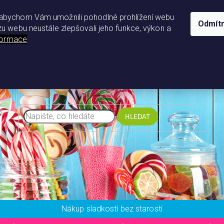
abychom Vám umožnili pohodlné prohlížení webu
Odmít
zu webu neustále zlepšovali jeho funkce, výkon a
nformace
HLEDAT
Nákup sladkostí bez starostí