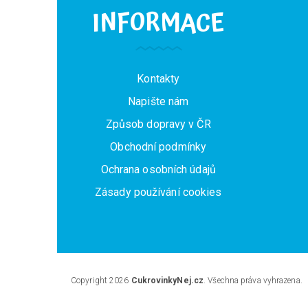
Á
INFORMACE
P
A
Kontakty
T
Napište nám
Í
Způsob dopravy v ČR
Obchodní podmínky
Ochrana osobních údajů
Zásady používání cookies
Copyright 2026
CukrovinkyNej.cz
. Všechna práva vyhrazena.