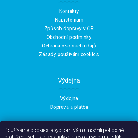
í
Kontakty
Napište nám
Způsob dopravy v ČR
Obchodní podmínky
Ochrana osobních údajů
Zásady používání cookies
Výdejna
Výdejna
Doprava a platba
Používáme cookies, abychom Vám umožnili pohodlné
prohlížení webu a díky analýze provozu webu neustále