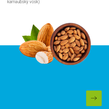
karnaubský vosk).