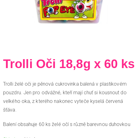
Trolli Oči 18,8g x 60 ks
Trolli želé oči je pěnová cukrovinka balená v plastikovém
pouzdru. Jen pro odvážné, kteří mají chuť si kousnout do
velkého oka, z kterého nakonec vyteče kyselá červená
šťáva.
Balení obsahuje 60 ks želé očí s různě barevnou duhovkou