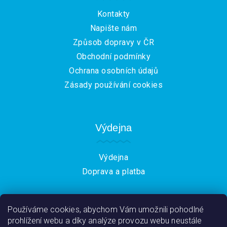
í
Kontakty
Napište nám
Způsob dopravy v ČR
Obchodní podmínky
Ochrana osobních údajů
Zásady používání cookies
Výdejna
Výdejna
Doprava a platba
Používáme cookies, abychom Vám umožnili pohodlné
prohlížení webu a díky analýze provozu webu neustále