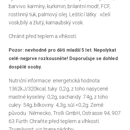
barvivo: karmíny, kurkimin, brilantní modř, FCF,
rostlinný tuk, palmový olej. Leštící látky: včelí
vosk,bílý a žlutý, karnaubský vosk
.
Chránit před teplem a vlhkostí.
Pozor: nevhodné pro děti mladší 5 let. Nepolykat
celé-nejprve rozkousněte! Doporučuje se dohled
dospělé osoby.
Nutriční informace: energetická hodnota:
1362kJ/320kcal, tuky: 0,2g, z toho nasycené
mastné kyseliny: 0,2g, sacharidy: 74g, z toho
cukry: 54g, bílkoviny: 4,3g, sůl <0,2g. Země
původu : Německo, Trolli GmbH, Ostrasse 94, 907
63 Fürth. Chraňte před teplem a vlhkostí.
Trvanlivost: viz hrana nádoby.