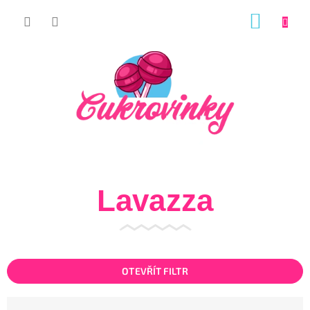
Přejít
NÁKUP
na
KOŠÍK
obsah
Lavazza
OTEVŘÍT FILTR
Ř