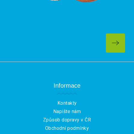
Z
á
p
a
Informace
t
í
Kontakty
Napište nám
Způsob dopravy v ČR
Obchodní podmínky