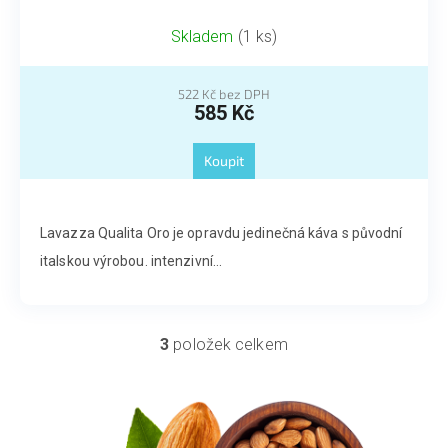
Skladem
(1 ks)
522 Kč bez DPH
585 Kč
Koupit
Lavazza Qualita Oro je opravdu jedinečná káva s původní
italskou výrobou. intenzivní...
3
položek celkem
O
v
l
á
d
a