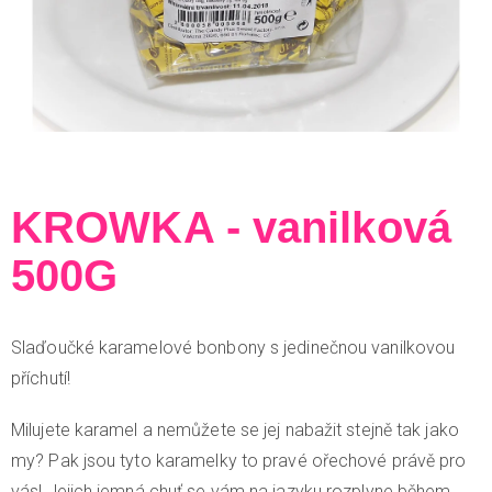
KROWKA - vanilková
500G
Slaďoučké karamelové bonbony s jedinečnou vanilkovou
příchutí!
Milujete karamel a nemůžete se jej nabažit stejně tak jako
my? Pak jsou tyto karamelky to pravé ořechové právě pro
vás! Jejich jemná chuť se vám na jazyku rozplyne během