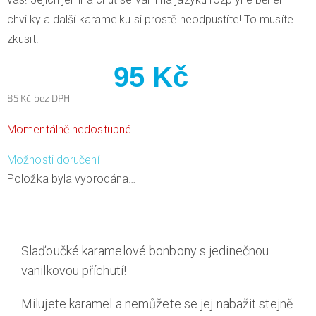
chvilky a další karamelku si prostě neodpustíte! To musíte
zkusit!
95 Kč
85 Kč bez DPH
Měrná
Momentálně nedostupné
cena:
Možnosti doručení
Položka byla vyprodána…
Slaďoučké karamelové bonbony s jedinečnou
vanilkovou příchutí!
Milujete karamel a nemůžete se jej nabažit stejně