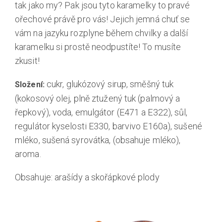
tak jako my? Pak jsou tyto karamelky to pravé
ořechové právě pro vás! Jejich jemná chuť se
vám na jazyku rozplyne během chvilky a další
karamelku si prostě neodpustíte! To musíte
zkusit!
cukr, glukózový sirup, směšný tuk
Složení:
(kokosový olej, plně ztužený tuk (palmový a
řepkový), voda, emulgátor (E471 a E322), sůl,
regulátor kyselosti E330, barvivo E160a), sušené
mléko, sušená syrovátka, (obsahuje mléko),
aroma.
Obsahuje: arašídy a skořápkové plody