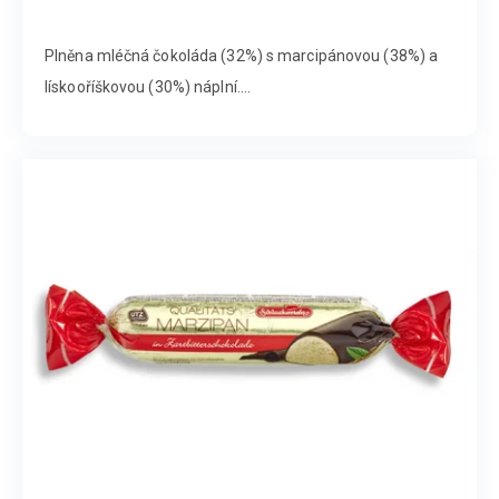
Plněna mléčná čokoláda (32%) s marcipánovou (38%) a
lískooříškovou (30%) náplní....