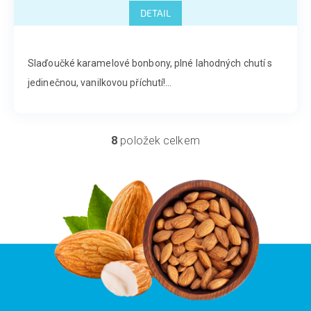
DETAIL
Slaďoučké karamelové bonbony, plné lahodných chutí s
jedinečnou, vanilkovou příchutí!...
8
položek celkem
O
v
l
á
d
a
c
í
p
r
v
k
y