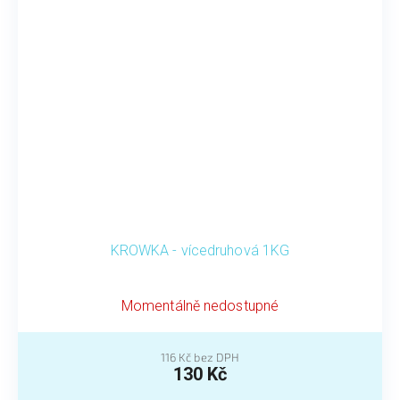
KROWKA - vícedruhová 1KG
Momentálně nedostupné
116 Kč bez DPH
130 Kč