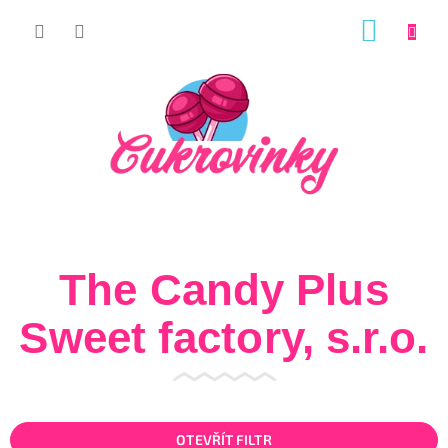
Přejít
NÁKUP
na
KOŠÍK
obsah
The Candy Plus
Sweet factory, s.r.o.
OTEVŘÍT FILTR