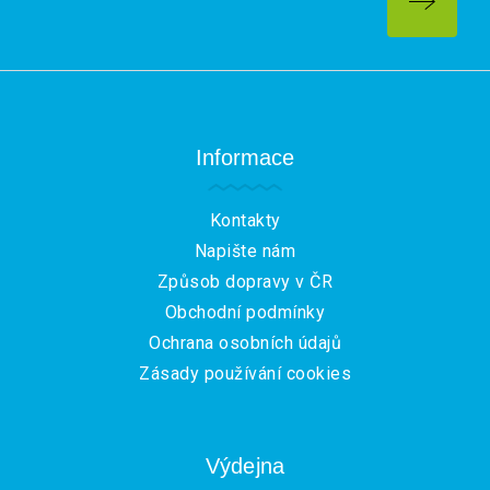
Z
á
p
a
Informace
t
í
Kontakty
Napište nám
Způsob dopravy v ČR
Obchodní podmínky
Ochrana osobních údajů
Zásady používání cookies
Výdejna